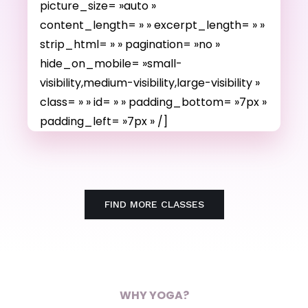
picture_size= »auto »
content_length= » » excerpt_length= » »
strip_html= » » pagination= »no »
hide_on_mobile= »small-
visibility,medium-visibility,large-visibility »
class= » » id= » » padding_bottom= »7px »
padding_left= »7px » /]
FIND MORE CLASSES
WHY YOGA?