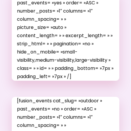
past_events= »yes » order= »ASC »
number_posts= »1″ columns= »1″
column_spacing= » »
picture_size= »auto »
content_length= » » excerpt_length= » »
strip_html= » » pagination= »no »
hide_on_mobile= »small-
visibility,medium-visibility,large-visibility »
class= » » id= » » padding_bottom= »7px »
padding_left= »7px » /]
[fusion_events cat_slug= »outdoor »
past_events= »no » order= »ASC »
number_posts= »1″ columns= »1″
column_spacing= » »